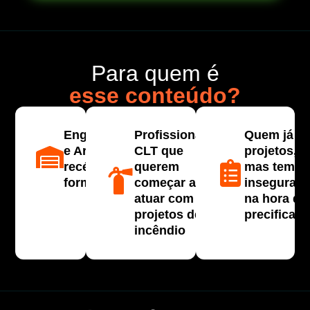
Para quem é
esse conteúdo?
Engenheiros
Profissionais
Quem já fe
e Arquitetos
CLT que
projetos,
recém-
querem
mas tem
formados
começar a
inseguran
atuar com
na hora de
projetos de
precificar
incêndio